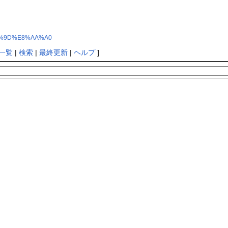
%B7%9D%E8%AA%A0
一覧
|
検索
|
最終更新
|
ヘルプ
]