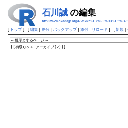
石川誠
の編集
http://www.okadajp.org/RWiki/?%E7%9F%B3%E5
[
トップ
] [
編集
|
差分
|
バックアップ
|
添付
|
リロード
] [
新規
|