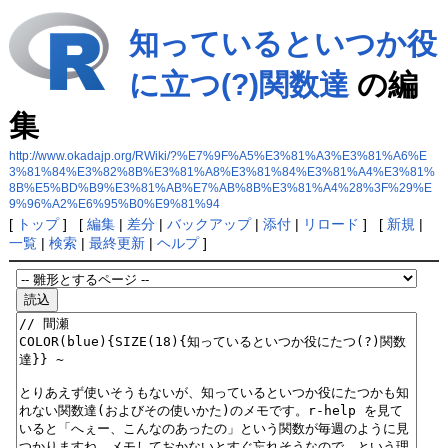
知っているといつか役
に立つ(?)関数達
の編
集
http://www.okadajp.org/RWiki/?%E7%9F%A5%E3%81%A3%E3%81%A6%E
3%81%84%E3%82%8B%E3%81%A8%E3%81%84%E3%81%A4%E3%81%
8B%E5%BD%B9%E3%81%AB%E7%AB%8B%E3%81%A4%28%3F%29%E
9%96%A2%E6%95%B0%E9%81%94
[
トップ
] [
編集
|
差分
|
バックアップ
|
添付
|
リロード
] [
新規
|
一覧
|
検索
|
最終更新
|
ヘルプ
]