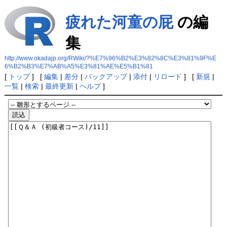
疲れた河童の屁
の編
集
http://www.okadajp.org/RWiki/?%E7%96%B2%E3%82%8C%E3%81%9F%E
6%B2%B3%E7%AB%A5%E3%81%AE%E5%B1%81
[
トップ
] [
編集
|
差分
|
バックアップ
|
添付
|
リロード
] [
新規
|
一覧
|
検索
|
最終更新
|
ヘルプ
]