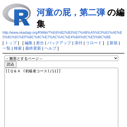
河童の屁，第二弾
の編
集
http://www.okadajp.org/RWiki/?%E6%B2%B3%E7%AB%A5%E3%81%AE%E
5%B1%81%EF%BC%8C%E7%AC%AC%E4%BA%8C%E5%BC%BE
[
トップ
] [
編集
|
差分
|
バックアップ
|
添付
|
リロード
] [
新規
|
一覧
|
検索
|
最終更新
|
ヘルプ
]