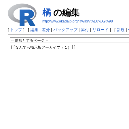
橘
の編集
http://www.okadajp.org/RWiki/?%E6%A9%98
[
トップ
] [
編集
|
差分
|
バックアップ
|
添付
|
リロード
] [
新規
|