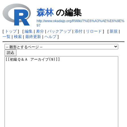
森林
の編集
http://www.okadajp.org/RWiki/?%E6%A3%AE%E6%9E%
97
[
トップ
] [
編集
|
差分
|
バックアップ
|
添付
|
リロード
] [
新規
|
一覧
|
検索
|
最終更新
|
ヘルプ
]