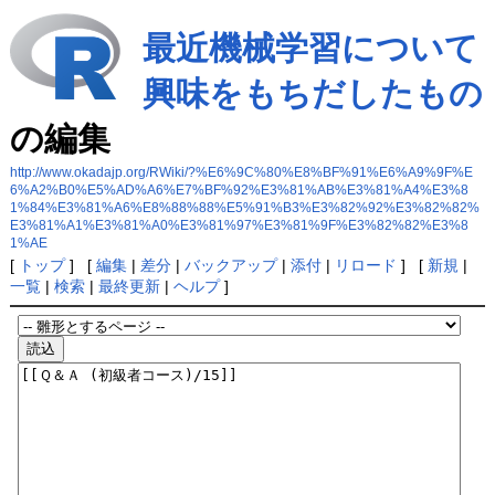
最近機械学習について
興味をもちだしたもの
の編集
http://www.okadajp.org/RWiki/?%E6%9C%80%E8%BF%91%E6%A9%9F%E
6%A2%B0%E5%AD%A6%E7%BF%92%E3%81%AB%E3%81%A4%E3%8
1%84%E3%81%A6%E8%88%88%E5%91%B3%E3%82%92%E3%82%82%
E3%81%A1%E3%81%A0%E3%81%97%E3%81%9F%E3%82%82%E3%8
1%AE
[
トップ
] [
編集
|
差分
|
バックアップ
|
添付
|
リロード
] [
新規
|
一覧
|
検索
|
最終更新
|
ヘルプ
]