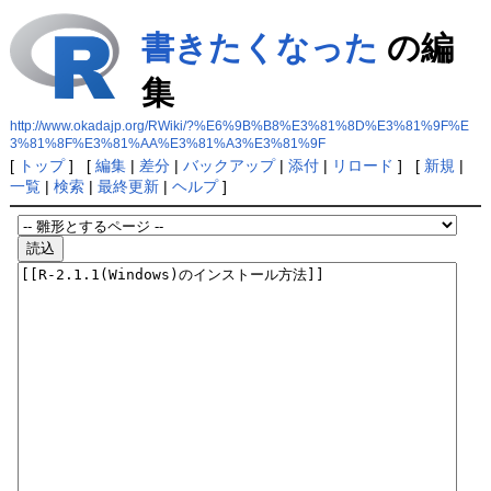
書きたくなった
の編
集
http://www.okadajp.org/RWiki/?%E6%9B%B8%E3%81%8D%E3%81%9F%E
3%81%8F%E3%81%AA%E3%81%A3%E3%81%9F
[
トップ
] [
編集
|
差分
|
バックアップ
|
添付
|
リロード
] [
新規
|
一覧
|
検索
|
最終更新
|
ヘルプ
]