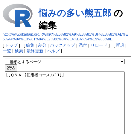
悩みの多い熊五郎
の
編集
http://www.okadajp.org/RWiki/?%E6%82%A9%E3%81%BF%E3%81%AE%E
5%A4%9A%E3%81%84%E7%86%8A%E4%BA%94%E9%83%8E
[
トップ
] [
編集
|
差分
|
バックアップ
|
添付
|
リロード
] [
新規
|
一覧
|
検索
|
最終更新
|
ヘルプ
]