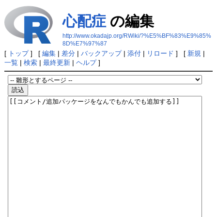
心配症
の編集
http://www.okadajp.org/RWiki/?%E5%BF%83%E9%85%
8D%E7%97%87
[
トップ
] [
編集
|
差分
|
バックアップ
|
添付
|
リロード
] [
新規
|
一覧
|
検索
|
最終更新
|
ヘルプ
]