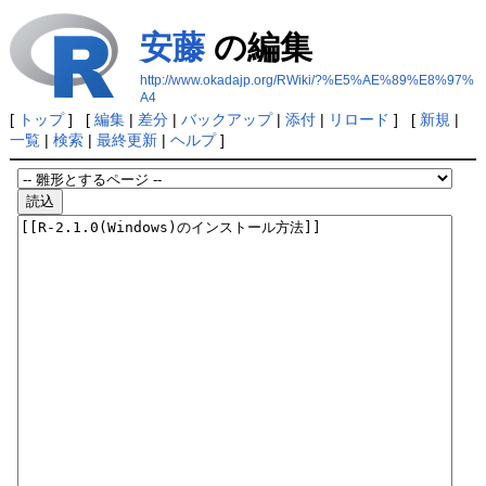
安藤
の編集
http://www.okadajp.org/RWiki/?%E5%AE%89%E8%97%
A4
[
トップ
] [
編集
|
差分
|
バックアップ
|
添付
|
リロード
] [
新規
|
一覧
|
検索
|
最終更新
|
ヘルプ
]