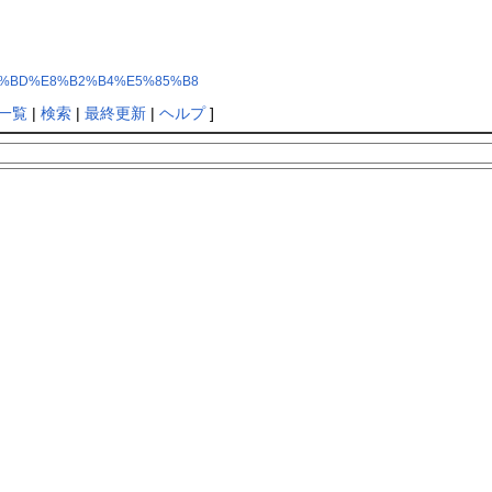
8%BB%BD%E8%B2%B4%E5%85%B8
一覧
|
検索
|
最終更新
|
ヘルプ
]