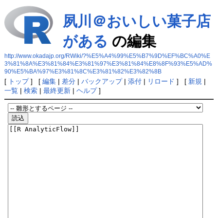
夙川＠おいしい菓子店
がある
の編集
http://www.okadajp.org/RWiki/?%E5%A4%99%E5%B7%9D%EF%BC%A0%E
3%81%8A%E3%81%84%E3%81%97%E3%81%84%E8%8F%93%E5%AD%
90%E5%BA%97%E3%81%8C%E3%81%82%E3%82%8B
[
トップ
] [
編集
|
差分
|
バックアップ
|
添付
|
リロード
] [
新規
|
一覧
|
検索
|
最終更新
|
ヘルプ
]