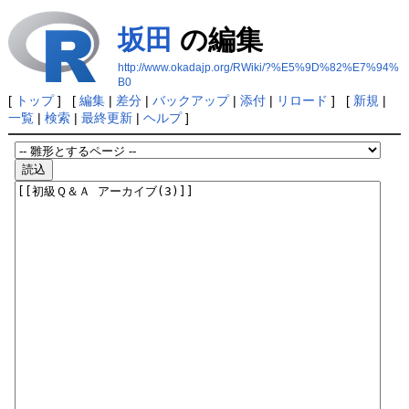
坂田
の編集
http://www.okadajp.org/RWiki/?%E5%9D%82%E7%94%
B0
[
トップ
] [
編集
|
差分
|
バックアップ
|
添付
|
リロード
] [
新規
|
一覧
|
検索
|
最終更新
|
ヘルプ
]