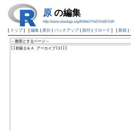
原
の編集
http://www.okadajp.org/RWiki/?%E5%8E%9F
[
トップ
] [
編集
|
差分
|
バックアップ
|
添付
|
リロード
] [
新規
|