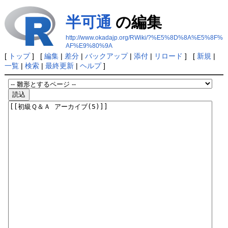
半可通
の編集
http://www.okadajp.org/RWiki/?%E5%8D%8A%E5%8F%
AF%E9%80%9A
[
トップ
] [
編集
|
差分
|
バックアップ
|
添付
|
リロード
] [
新規
|
一覧
|
検索
|
最終更新
|
ヘルプ
]