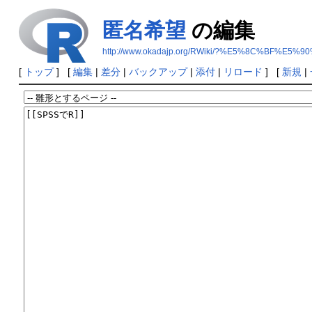
匿名希望
の編集
http://www.okadajp.org/RWiki/?%E5%8C%BF%E
[
トップ
] [
編集
|
差分
|
バックアップ
|
添付
|
リロード
] [
新規
|