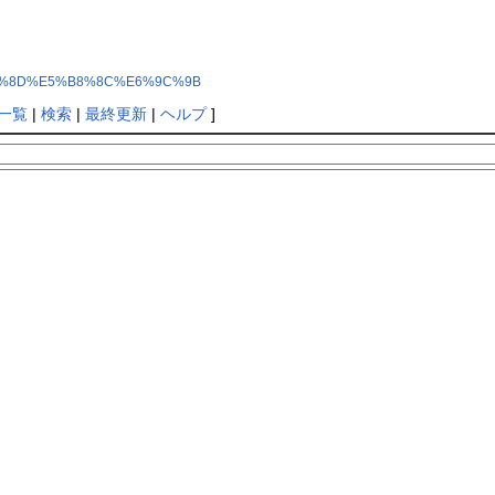
5%90%8D%E5%B8%8C%E6%9C%9B
一覧
|
検索
|
最終更新
|
ヘルプ
]