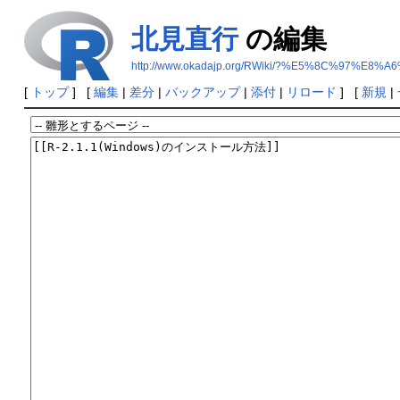
北見直行
の編集
http://www.okadajp.org/RWiki/?%E5%8C%97%E
[
トップ
] [
編集
|
差分
|
バックアップ
|
添付
|
リロード
] [
新規
|