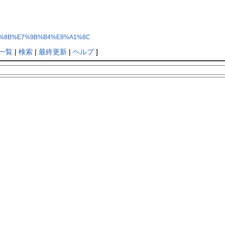
8%A6%8B%E7%9B%B4%E8%A1%8C
一覧
|
検索
|
最終更新
|
ヘルプ
]