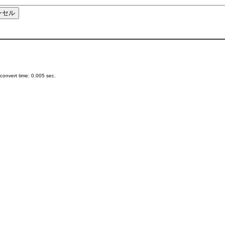
onvert time: 0.005 sec.