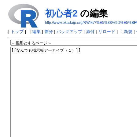
初心者2
の編集
http://www.okadajp.org/RWiki/?%E5%88%9D%E5%
[
トップ
] [
編集
|
差分
|
バックアップ
|
添付
|
リロード
] [
新規
|