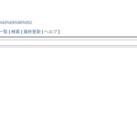
BF%83%E8%80%852
一覧
|
検索
|
最終更新
|
ヘルプ
]