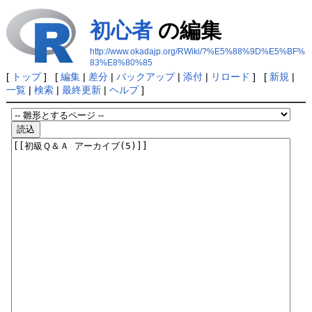
初心者
の編集
http://www.okadajp.org/RWiki/?%E5%88%9D%E5%BF%
83%E8%80%85
[
トップ
] [
編集
|
差分
|
バックアップ
|
添付
|
リロード
] [
新規
|
一覧
|
検索
|
最終更新
|
ヘルプ
]