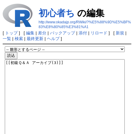
初心者ち
の編集
http://www.okadajp.org/RWiki/?%E5%88%9D%E5%BF%
83%E8%80%85%E3%81%A1
[
トップ
] [
編集
|
差分
|
バックアップ
|
添付
|
リロード
] [
新規
|
一覧
|
検索
|
最終更新
|
ヘルプ
]