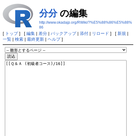
分分
の編集
http://www.okadajp.org/RWiki/?%E5%88%86%E5%88%
86
[
トップ
] [
編集
|
差分
|
バックアップ
|
添付
|
リロード
] [
新規
|
一覧
|
検索
|
最終更新
|
ヘルプ
]