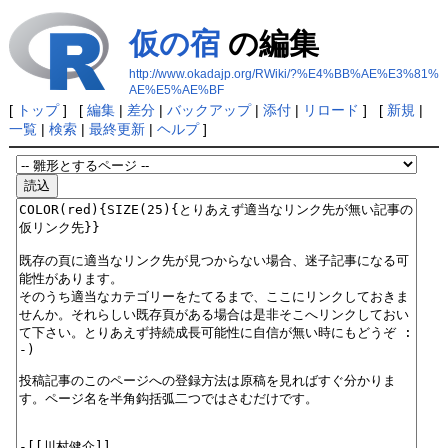
仮の宿
の編集
http://www.okadajp.org/RWiki/?%E4%BB%AE%E3%81%
AE%E5%AE%BF
[
トップ
] [
編集
|
差分
|
バックアップ
|
添付
|
リロード
] [
新規
|
一覧
|
検索
|
最終更新
|
ヘルプ
]