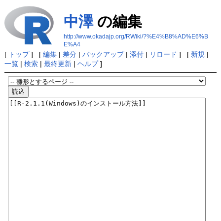
中澤
の編集
http://www.okadajp.org/RWiki/?%E4%B8%AD%E6%B
E%A4
[
トップ
] [
編集
|
差分
|
バックアップ
|
添付
|
リロード
] [
新規
|
一覧
|
検索
|
最終更新
|
ヘルプ
]