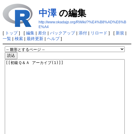
中澤
の編集
http://www.okadajp.org/RWiki/?%E4%B8%AD%E6%B
E%A4
[
トップ
] [
編集
|
差分
|
バックアップ
|
添付
|
リロード
] [
新規
|
一覧
|
検索
|
最終更新
|
ヘルプ
]