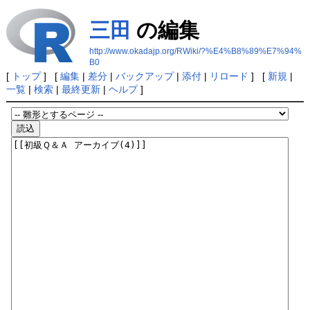
三田
の編集
http://www.okadajp.org/RWiki/?%E4%B8%89%E7%94%
B0
[
トップ
] [
編集
|
差分
|
バックアップ
|
添付
|
リロード
] [
新規
|
一覧
|
検索
|
最終更新
|
ヘルプ
]