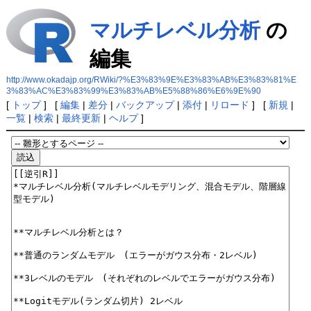
マルチレベル分析
の
編集
http://www.okadajp.org/RWiki/?%E3%83%9E%E3%83%AB%E3%83%81%E
3%83%AC%E3%83%99%E3%83%AB%E5%88%86%E6%9E%90
[
トップ
] [
編集
|
差分
|
バックアップ
|
添付
|
リロード
] [
新規
|
一覧
|
検索
|
最終更新
|
ヘルプ
]