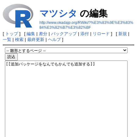
マツシタ
の編集
http://www.okadajp.org/RWiki/?%E3%83%9E%E3%83%
84%E3%82%B7%E3%82%BF
[
トップ
] [
編集
|
差分
|
バックアップ
|
添付
|
リロード
] [
新規
|
一覧
|
検索
|
最終更新
|
ヘルプ
]