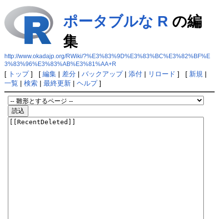
ポータブルな R
の編
集
http://www.okadajp.org/RWiki/?%E3%83%9D%E3%83%BC%E3%82%BF%E
3%83%96%E3%83%AB%E3%81%AA+R
[
トップ
] [
編集
|
差分
|
バックアップ
|
添付
|
リロード
] [
新規
|
一覧
|
検索
|
最終更新
|
ヘルプ
]