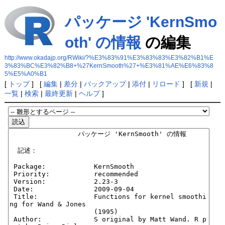
パッケージ 'KernSmo
oth' の情報
の編集
http://www.okadajp.org/RWiki/?%E3%83%91%E3%83%83%E3%82%B1%E
3%83%BC%E3%82%B8+%27KernSmooth%27+%E3%81%AE%E6%83%8
5%E5%A0%B1
[
トップ
] [
編集
|
差分
|
バックアップ
|
添付
|
リロード
] [
新規
|
一覧
|
検索
|
最終更新
|
ヘルプ
]