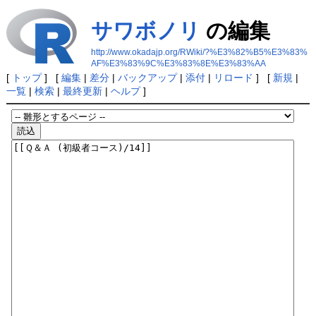
サワボノリ
の編集
http://www.okadajp.org/RWiki/?%E3%82%B5%E3%83%
AF%E3%83%9C%E3%83%8E%E3%83%AA
[
トップ
] [
編集
|
差分
|
バックアップ
|
添付
|
リロード
] [
新規
|
一覧
|
検索
|
最終更新
|
ヘルプ
]