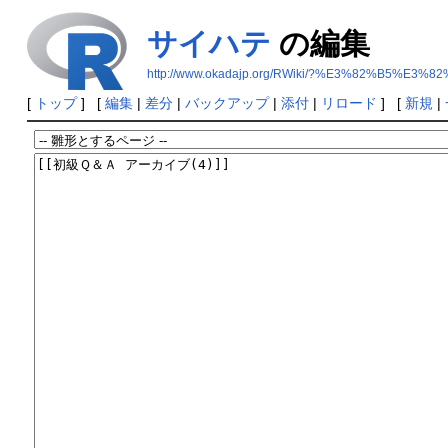
サイハテ
の編集
http://www.okadajp.org/RWiki/?%E3%82%B5%E
[
トップ
] [
編集
|
差分
|
バックアップ
|
添付
|
リロード
] [
新規
|