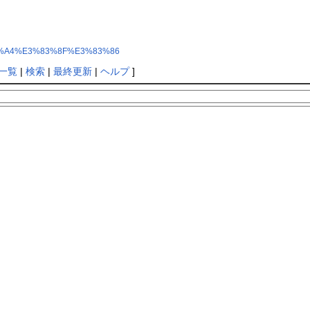
3%82%A4%E3%83%8F%E3%83%86
一覧
|
検索
|
最終更新
|
ヘルプ
]