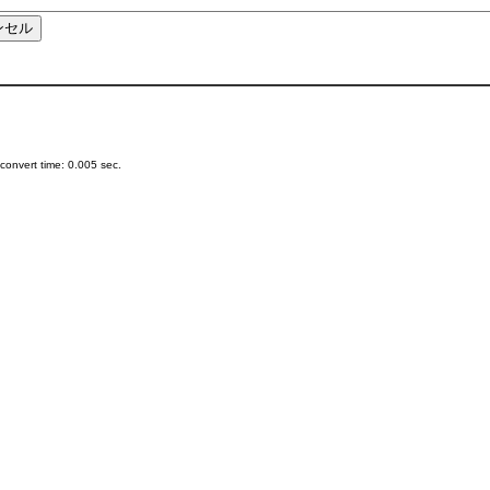
onvert time: 0.005 sec.