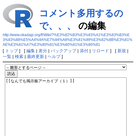
コメント多用するの
で、、、
の編集
http://www.okadajp.org/RWiki/?%E3%82%B3%E3%83%A1%E3%83%B3%E
3%83%88%E5%A4%9A%E7%94%A8%E3%81%99%E3%82%8B%E3%81%
AE%E3%81%A7%E3%80%81%E3%80%81%E3%80%81
[
トップ
] [
編集
|
差分
|
バックアップ
|
添付
|
リロード
] [
新規
|
一覧
|
検索
|
最終更新
|
ヘルプ
]