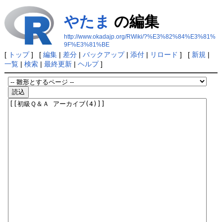
やたま
の編集
http://www.okadajp.org/RWiki/?%E3%82%84%E3%81%
9F%E3%81%BE
[
トップ
] [
編集
|
差分
|
バックアップ
|
添付
|
リロード
] [
新規
|
一覧
|
検索
|
最終更新
|
ヘルプ
]