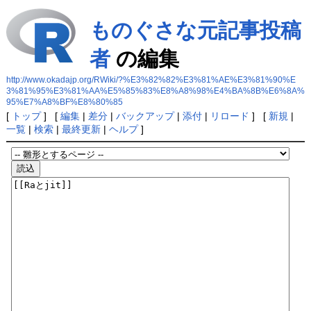
ものぐさな元記事投稿
者
の編集
http://www.okadajp.org/RWiki/?%E3%82%82%E3%81%AE%E3%81%90%E
3%81%95%E3%81%AA%E5%85%83%E8%A8%98%E4%BA%8B%E6%8A%
95%E7%A8%BF%E8%80%85
[
トップ
] [
編集
|
差分
|
バックアップ
|
添付
|
リロード
] [
新規
|
一覧
|
検索
|
最終更新
|
ヘルプ
]