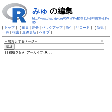
みゅ
の編集
http://www.okadajp.org/RWiki/?%E3%81%BF%E3%82%
85
[
トップ
] [
編集
|
差分
|
バックアップ
|
添付
|
リロード
] [
新規
|
一覧
|
検索
|
最終更新
|
ヘルプ
]