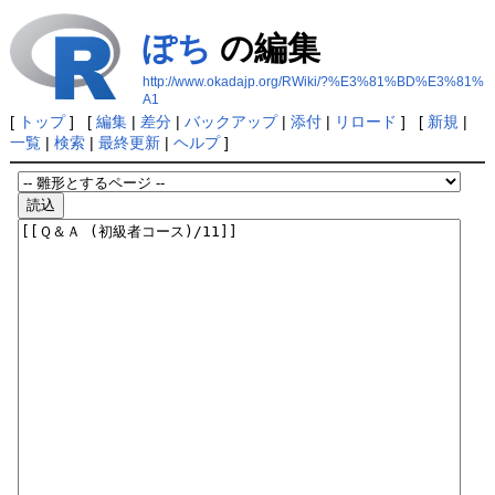
ぽち
の編集
http://www.okadajp.org/RWiki/?%E3%81%BD%E3%81%
A1
[
トップ
] [
編集
|
差分
|
バックアップ
|
添付
|
リロード
] [
新規
|
一覧
|
検索
|
最終更新
|
ヘルプ
]