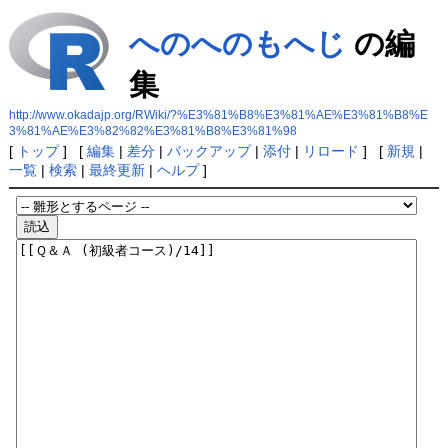
へのへのもへじ
の編
集
http://www.okadajp.org/RWiki/?%E3%81%B8%E3%81%AE%E3%81%B8%E
3%81%AE%E3%82%82%E3%81%B8%E3%81%98
[
トップ
] [
編集
|
差分
|
バックアップ
|
添付
|
リロード
] [
新規
|
一覧
|
検索
|
最終更新
|
ヘルプ
]