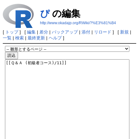
ぴ
の編集
http://www.okadajp.org/RWiki/?%E3%81%B4
[
トップ
] [
編集
|
差分
|
バックアップ
|
添付
|
リロード
] [
新規
|
一覧
|
検索
|
最終更新
|
ヘルプ
]