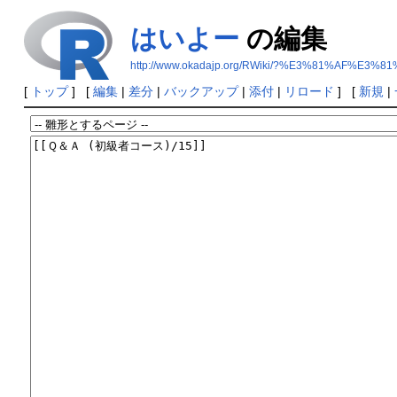
はいよー
の編集
http://www.okadajp.org/RWiki/?%E3%81%AF%E
[
トップ
] [
編集
|
差分
|
バックアップ
|
添付
|
リロード
] [
新規
|