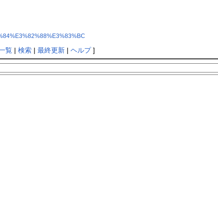
3%81%84%E3%82%88%E3%83%BC
一覧
|
検索
|
最終更新
|
ヘルプ
]