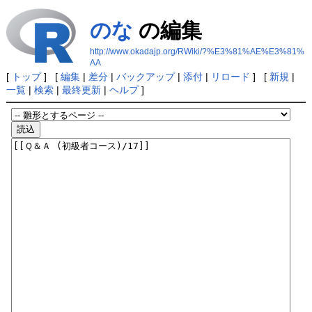
のな
の編集
http://www.okadajp.org/RWiki/?%E3%81%AE%E3%81%
AA
[
トップ
] [
編集
|
差分
|
バックアップ
|
添付
|
リロード
] [
新規
|
一覧
|
検索
|
最終更新
|
ヘルプ
]