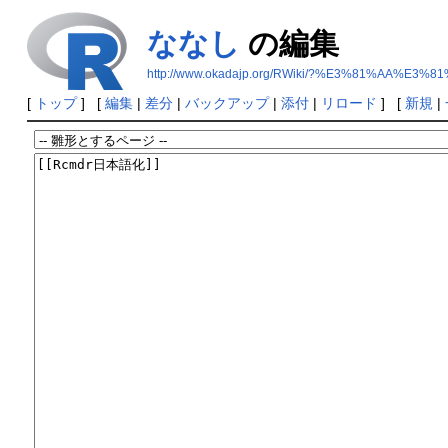
ななし
の編集
http://www.okadajp.org/RWiki/?%E3%81%AA%E3
[
トップ
] [
編集
|
差分
|
バックアップ
|
添付
|
リロード
] [
新規
|