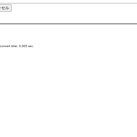
onvert time: 0.005 sec.