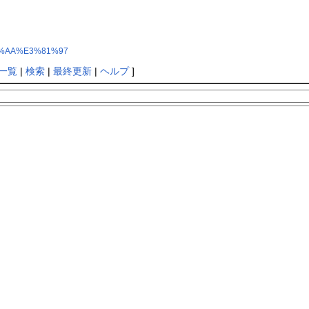
%81%AA%E3%81%97
一覧
|
検索
|
最終更新
|
ヘルプ
]