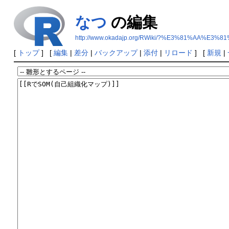
なつ
の編集
http://www.okadajp.org/RWiki/?%E3%81%AA%E3%8
[
トップ
] [
編集
|
差分
|
バックアップ
|
添付
|
リロード
] [
新規
|