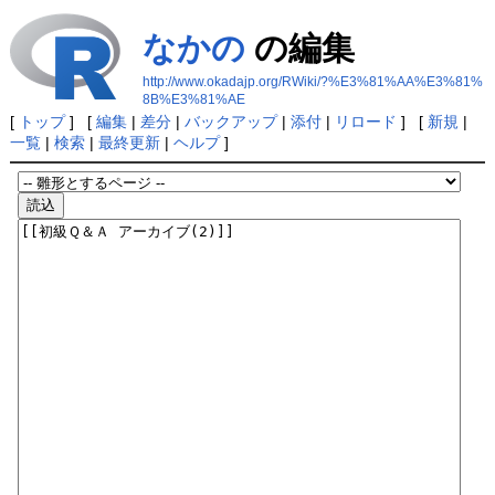
なかの
の編集
http://www.okadajp.org/RWiki/?%E3%81%AA%E3%81%
8B%E3%81%AE
[
トップ
] [
編集
|
差分
|
バックアップ
|
添付
|
リロード
] [
新規
|
一覧
|
検索
|
最終更新
|
ヘルプ
]