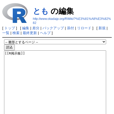
とも
の編集
http://www.okadajp.org/RWiki/?%E3%81%A8%E3%82%
82
[
トップ
] [
編集
|
差分
|
バックアップ
|
添付
|
リロード
] [
新規
|
一覧
|
検索
|
最終更新
|
ヘルプ
]