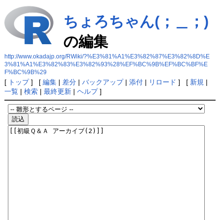
ちょろちゃん(；＿；)
の編集
http://www.okadajp.org/RWiki/?%E3%81%A1%E3%82%87%E3%82%8D%E
3%81%A1%E3%82%83%E3%82%93%28%EF%BC%9B%EF%BC%BF%E
F%BC%9B%29
[
トップ
] [
編集
|
差分
|
バックアップ
|
添付
|
リロード
] [
新規
|
一覧
|
検索
|
最終更新
|
ヘルプ
]