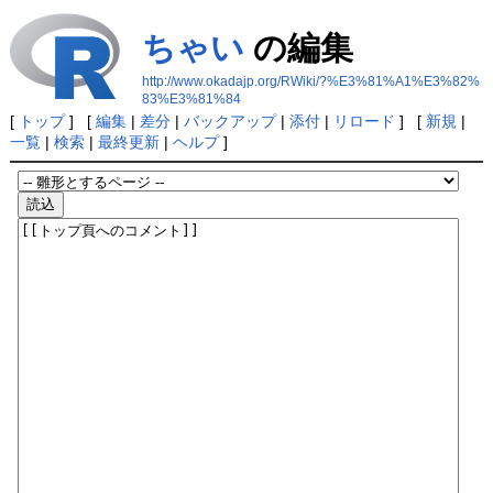
ちゃい
の編集
http://www.okadajp.org/RWiki/?%E3%81%A1%E3%82%
83%E3%81%84
[
トップ
] [
編集
|
差分
|
バックアップ
|
添付
|
リロード
] [
新規
|
一覧
|
検索
|
最終更新
|
ヘルプ
]