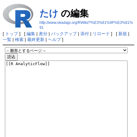
たけ
の編集
http://www.okadajp.org/RWiki/?%E3%81%9F%E3%81%
91
[
トップ
] [
編集
|
差分
|
バックアップ
|
添付
|
リロード
] [
新規
|
一覧
|
検索
|
最終更新
|
ヘルプ
]