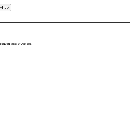
onvert time: 0.005 sec.