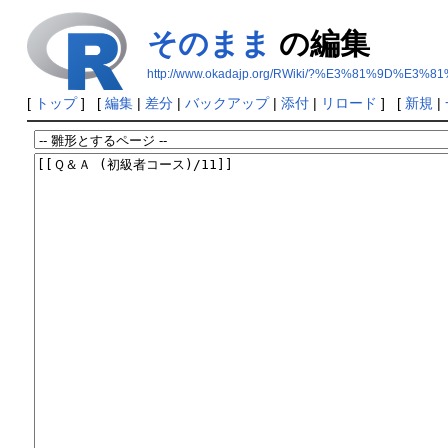
そのまま
の編集
http://www.okadajp.org/RWiki/?%E3%81%9D%E
[
トップ
] [
編集
|
差分
|
バックアップ
|
添付
|
リロード
] [
新規
|