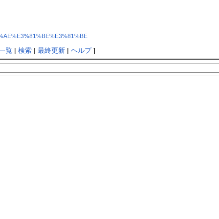
3%81%AE%E3%81%BE%E3%81%BE
一覧
|
検索
|
最終更新
|
ヘルプ
]