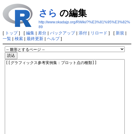
さら
の編集
http://www.okadajp.org/RWiki/?%E3%81%95%E3%82%
89
[
トップ
] [
編集
|
差分
|
バックアップ
|
添付
|
リロード
] [
新規
|
一覧
|
検索
|
最終更新
|
ヘルプ
]